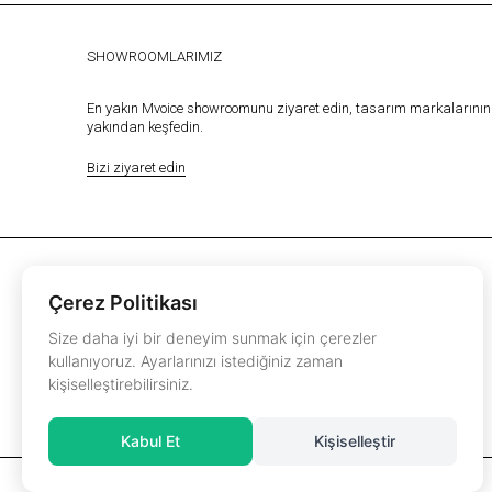
SHOWROOMLARIMIZ
En yakın Mvoice showroomunu ziyaret edin, tasarım markalarının 
yakından keşfedin.
Bizi ziyaret edin
Çerez Politikası
Size daha iyi bir deneyim sunmak için çerezler
kullanıyoruz. Ayarlarınızı istediğiniz zaman
kişiselleştirebilirsiniz.
instagram.com/mvoiceinterior
mvoice@mvoicemobilya.com
Kabul Et
Kişiselleştir