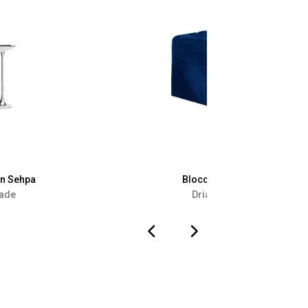
an Sehpa
Blocco Puf
iade
Driade