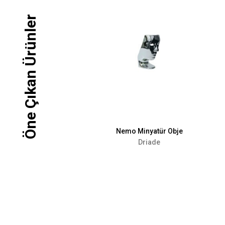
Öne Çıkan Ürünler
 Büfe
Nemo Minyatür Obje
ade
Driade