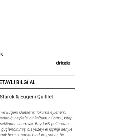
uk
ETAYLI BILGI AL
Starck & Eugeni Quitllet
 ve Eugeni Quitllet’in “okuma eylemi”ni
rladığı heykelsi bir koltuktur. Formu, kitap
 şeklinden ilham alır. Baydur® poliüretan
üçlendirilmiş, dış yüzeyi el işçiliği deriyle
mik hem sanatsal bir duruş sunar; bir