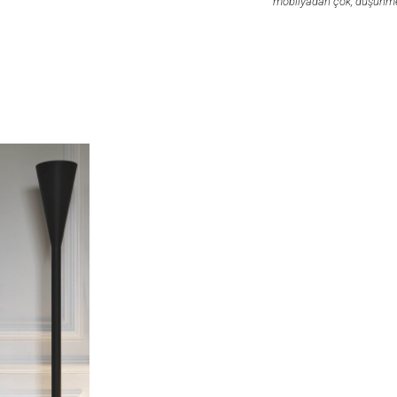
mobilyadan çok, düşünme 