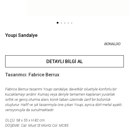
Youpi Sandalye
DETAYLI BILGI AL
Tasarımcı: Fabrice Berrux
Fabrice Berrux tasarımı Youpi sandalye, davetkâr siluetiyle konforlu bir
kucaklamayı andırır. Kumaş veya deriyle tamamen kaplanan yuvarlak
sırtlık ve geniş oturma alanı, konik taban üzerinde zarif bir bütünlük
oluşturur. Hafif ve şık tasarımıyla öne çıkan Youpi, ayrıca dört metal ayaklı
versiyonuyla da sunulmaktadır.
ÖLÇÜ: 58 x 55 x H.82 cm
DÖŞEME: Cat. Must St.Moritz Col. MC85