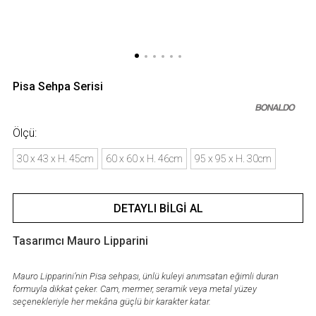
Pisa Sehpa Serisi
Ölçü:
30 x 43 x H. 45cm
60 x 60 x H. 46cm
95 x 95 x H. 30cm
DETAYLI BILGI AL
Tasarımcı Mauro Lipparini
Mauro Lipparini’nin Pisa sehpası, ünlü kuleyi anımsatan eğimli duran
formuyla dikkat çeker. Cam, mermer, seramik veya metal yüzey
seçenekleriyle her mekâna güçlü bir karakter katar.