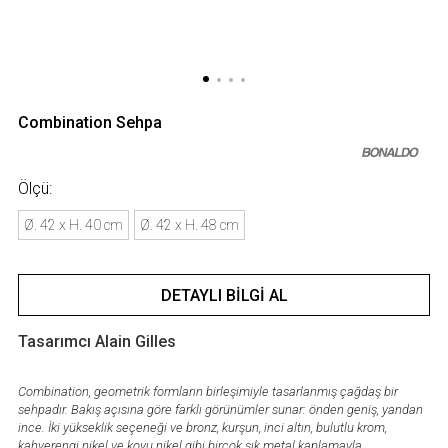
Combination Sehpa
Ölçü:
Ø. 42 x H. 40 cm
Ø. 42 x H. 48 cm
DETAYLI BILGI AL
Tasarımcı Alain Gilles
Combination, geometrik formların birleşimiyle tasarlanmış çağdaş bir
sehpadır. Bakış açısına göre farklı görünümler sunar: önden geniş, yandan
ince. İki yükseklik seçeneği ve bronz, kurşun, inci altın, bulutlu krom,
kahverengi nikel ve koyu nikel gibi birçok şık metal kaplamayla