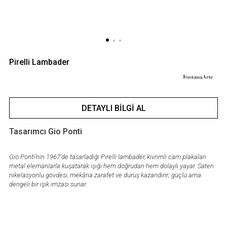
Pirelli Lambader
DETAYLI BILGI AL
Tasarımcı Gio Ponti
Gio Ponti’nin 1967’de tasarladığı Pirelli lambader, kıvrımlı cam plakaları
metal elemanlarla kuşatarak ışığı hem doğrudan hem dolaylı yayar. Saten
nikelasyonlu gövdesi, mekâna zarafet ve duruş kazandırır; güçlü ama
dengeli bir ışık imzası sunar.