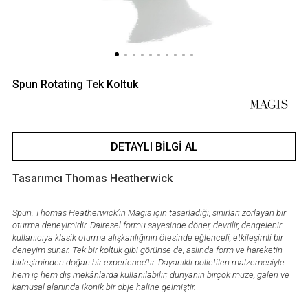
Spun Rotating Tek Koltuk
DETAYLI BILGI AL
Tasarımcı Thomas Heatherwick
Spun, Thomas Heatherwick’in Magis için tasarladığı, sınırları zorlayan bir
oturma deneyimidir. Dairesel formu sayesinde döner, devrilir, dengelenir —
kullanıcıya klasik oturma alışkanlığının ötesinde eğlenceli, etkileşimli bir
deneyim sunar. Tek bir koltuk gibi görünse de, aslında form ve hareketin
birleşiminden doğan bir experience’tır. Dayanıklı polietilen malzemesiyle
hem iç hem dış mekânlarda kullanılabilir; dünyanın birçok müze, galeri ve
kamusal alanında ikonik bir obje haline gelmiştir.