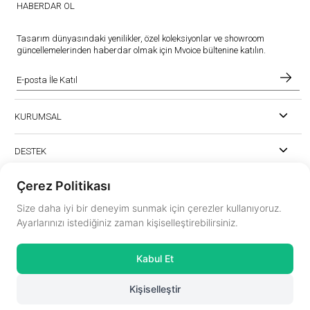
HABERDAR OL
Tasarım dünyasındaki yenilikler, özel koleksiyonlar ve showroom
güncellemelerinden haberdar olmak için Mvoice bültenine katılın.
KURUMSAL
DESTEK
Çerez Politikası
Size daha iyi bir deneyim sunmak için çerezler kullanıyoruz.
Ayarlarınızı istediğiniz zaman kişiselleştirebilirsiniz.
instagram.com/mvoiceinterior
Kabul Et
mvoice@mvoicemobilya.com
Kişiselleştir
© 2025
Mvoice Interior