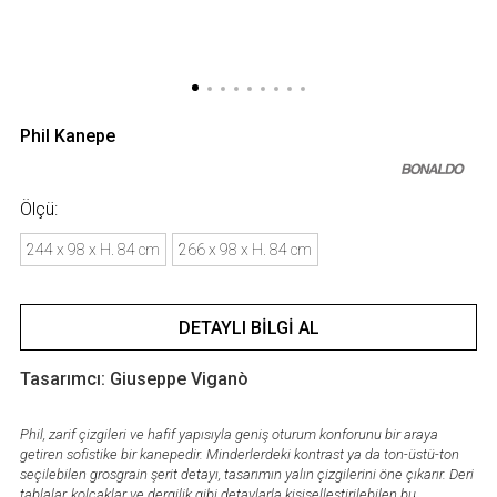
Phil Kanepe
Ölçü:
244 x 98 x H. 84 cm
266 x 98 x H. 84 cm
DETAYLI BILGI AL
Tasarımcı: Giuseppe Viganò
Phil, zarif çizgileri ve hafif yapısıyla geniş oturum konforunu bir araya
getiren sofistike bir kanepedir. Minderlerdeki kontrast ya da ton-üstü-ton
seçilebilen grosgrain şerit detayı, tasarımın yalın çizgilerini öne çıkarır. Deri
tablalar, kolçaklar ve dergilik gibi detaylarla kişiselleştirilebilen bu