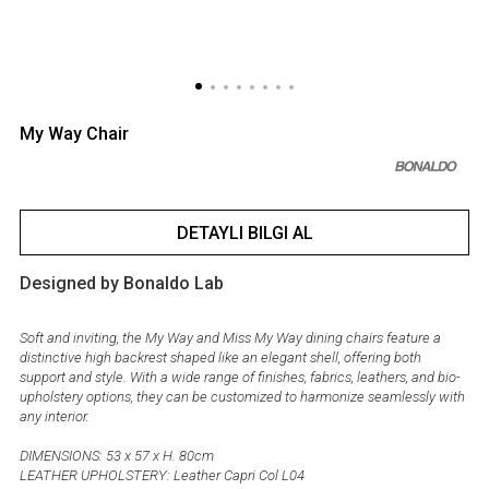
My Way Chair
DETAYLI BILGI AL
Designed by Bonaldo Lab
Soft and inviting, the My Way and Miss My Way dining chairs feature a
distinctive high backrest shaped like an elegant shell, offering both
support and style. With a wide range of finishes, fabrics, leathers, and bio-
upholstery options, they can be customized to harmonize seamlessly with
any interior.
DIMENSIONS: 53 x 57 x H. 80cm
LEATHER UPHOLSTERY: Leather Capri Col L04